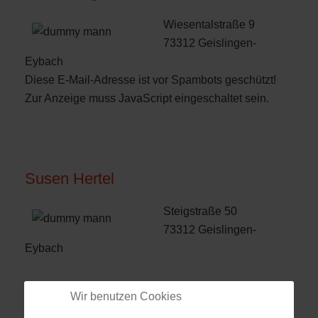
Wiesentalstraße 9
73312 Geislingen-
Eybach
Diese E-Mail-Adresse ist vor Spambots geschützt!
Zur Anzeige muss JavaScript eingeschaltet sein.
Susen Hertel
Steigstraße 50
73312 Geislingen-
Eybach
Wir benutzen Cookies