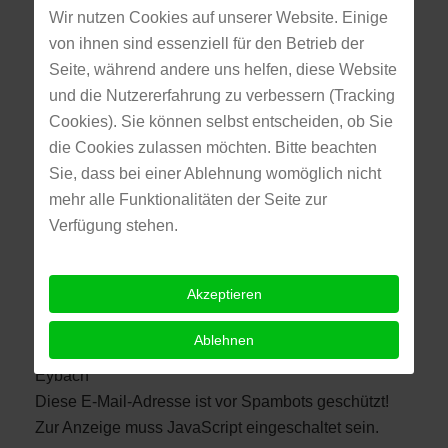
Peter Guiremand
Wir nutzen Cookies auf unserer Website. Einige
von ihnen sind essenziell für den Betrieb der
Rösgasse 65
Seite, während andere uns helfen, diese Website
73312 Geislingen-
und die Nutzererfahrung zu verbessern (Tracking
Eybach
Cookies). Sie können selbst entscheiden, ob Sie
Diese E-Mail-Adresse ist vor Spambots geschützt!
die Cookies zulassen möchten. Bitte beachten
Zur Anzeige muss JavaScript eingeschaltet sein.
Sie, dass bei einer Ablehnung womöglich nicht
mehr alle Funktionalitäten der Seite zur
Verfügung stehen.
Benedikt Pöss
Akzeptieren
Rösgasse 54
Ablehnen
73312 Geislingen-
Eybach
Diese E-Mail-Adresse ist vor Spambots geschützt!
Zur Anzeige muss JavaScript eingeschaltet sein.