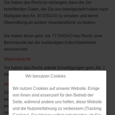
Sie haben das Recht zu verlangen, dass die Sie
betreffenden Daten, die Sie uns bereitgestellt haben nach
Maßgabe des Art. 20 DSGVO zu erhalten und deren
Übermittlung an andere Verantwortliche zu fordern.
Sie haben ferner gem. Art. 77 DSGVO das Recht, eine
Beschwerde bei der zuständigen Aufsichtsbehörde
einzureichen.
Widerrufsrecht
Sie haben das Recht, erteilte Einwilligungen gem. Art. 7
Abs. 3 DSGVO mit Wirkung für die Zukunft zu widerrufen
Wir benutzen Cookies
Widerspruchsrecht
Wir nutzen Cookies auf unserer Website. Einige
Sie können der künftigen Verarbeitung der Sie
von ihnen sind essenziell für den Betrieb der
betreffenden Daten nach Maßgabe des Art. 21 DSGVO
Seite, während andere uns helfen, diese Website
jederzeit widersprechen. Der Widerspruch kann
und die Nutzererfahrung zu verbessern (Tracking
insbesondere gegen die Verarbeitung für Zwecke der